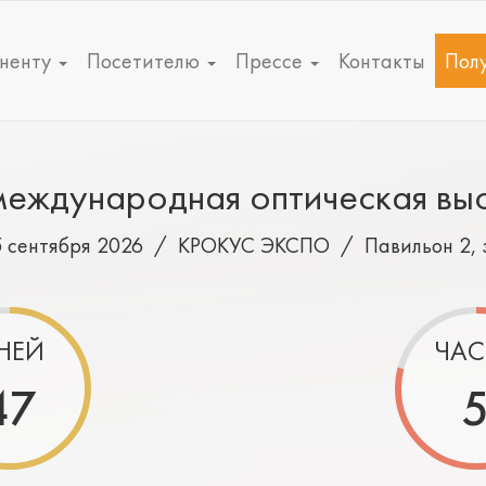
ненту
Посетителю
Прессе
Контакты
Полу
еждународная оптическая вы
5 сентября 2026 /
КРОКУС ЭКСПО
/
Павильон 2, 
НЕЙ
ЧАС
47