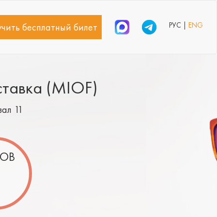
РУС |
ENG
чить бесплатный билет
ставка (MIOF)
зал 11
ОВ
5