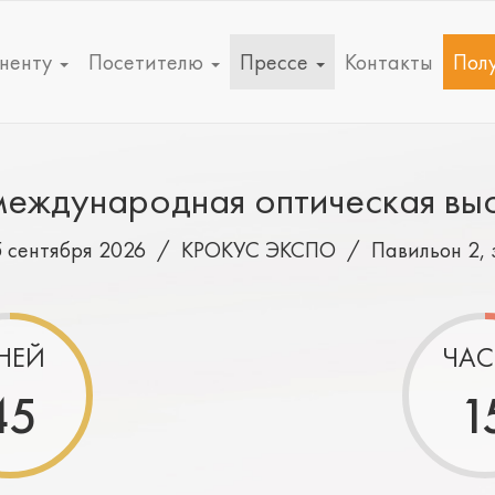
ненту
Посетителю
Прессе
Контакты
Полу
еждународная оптическая вы
5 сентября 2026 /
КРОКУС ЭКСПО
/
Павильон 2, 
НЕЙ
ЧАС
45
1