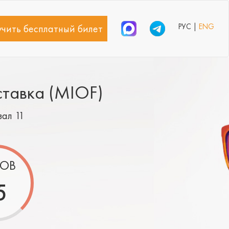
РУС |
ENG
чить бесплатный билет
ставка (MIOF)
зал 11
ОВ
5