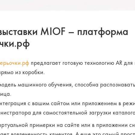
 выставки MIOF – платформа
чки.рф
ерьочки.рф
предлагает готовую технологию AR для
рямо из коробки.
модель машинного обучения, способна распознават
ица.
нтеграция с вашим сайтом или приложением в режи
нистратора для самостоятельной загрузки каталого
иртуальной примерки на сайте или в приложении с
ает вовлеченность клиентов. А еще это самый прос