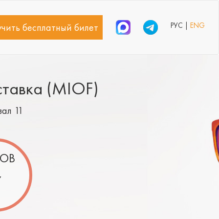
РУС |
ENG
чить бесплатный билет
ставка (MIOF)
зал 11
ОВ
7