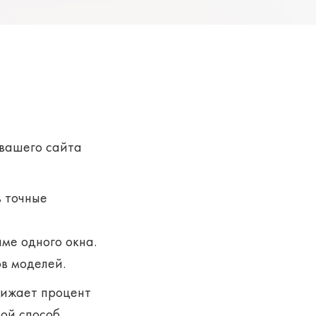
 вашего сайта
ь точные
ме одного окна.
в моделей.
нижает процент
той способ