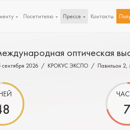
ненту
Посетителю
Прессе
Контакты
Полу
еждународная оптическая вы
5 сентября 2026 /
КРОКУС ЭКСПО
/
Павильон 2, 
НЕЙ
ЧАС
48